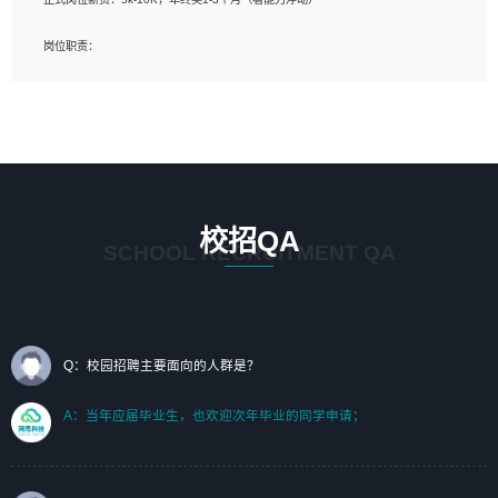
岗位要求：
岗位职责：
1、艺术设计类相关专业；（其中需求分析顾问不限专业）
1、完成主要工作：项目解决方案策划与编写，项目投标方案编写、项目申报方案编
2、热爱展览展示设计工作，熟悉行业动向，设计专业知识和产品专业知识；
写；
3、具有良好的人际沟通、准确判断客户需求并执行的能力、较强的团队合作能力和
2、人才队伍建设：完善SPL人才沉淀，积聚力量，为公司各省项目打单提供全面支
服务意识。
撑。
任职要求：
1. 熟悉 Javascript, CSS, HTML, Vue, Git;
校招QA
2. 熟悉 前端常用框架, 能独立完成设计给予的 UI 效果;
SCHOOL RECRUITMENT QA
3. 有良好的代码习惯, 低级错误出现频率低;
4. 具备优秀的沟通和协调能力，能承受比较大的工作压力;
5. 自我驱动力强, 能自主学习新知识新技术, 并具有较强的自学能力;
6. 了解前端设计及后端开发, 可快速和同事对接工作;
7. 了解或熟悉 WebGL 及相关框架优先。
Q：校园招聘主要面向的人群是？
（岗位人员专职于行业应用解决方案、项目申报方案、投标方案的策划编写）
A：当年应届毕业生，也欢迎次年毕业的同学申请；