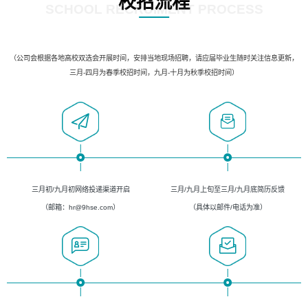
校招流程
SCHOOL RECRUIMENT PROCESS
（公司会根据各地高校双选会开展时间，安排当地现场招聘，请应届毕业生随时关注信息更新，
三月-四月为春季校招时间，九月-十月为秋季校招时间）
三月初/九月初网络投递渠道开启
三月/九月上旬至三月/九月底简历反馈
（邮箱：hr@9hse.com）
（具体以邮件/电话为准）