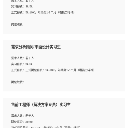
需求人数：若干人
1. 熟悉 Javascript, CSS, HTML, Vue, Git;
实习薪资：3k-5k
2. 熟悉前端常用框架, 能独立完成设计给予的 UI 效果;
正式薪资：5k-10K，年终奖1-3个月（看能力浮动）
3. 有良好的代码习惯, 低级错误出现频率低;
4. 具备优秀的沟通和协调能力，能承受比较大的工作压力;
岗位职责:
5. 自我驱动力强, 能自主学习新知识新技术, 并具有较强的自学能力;
1. 为企业客户提供软件技术服务。包括安装、升级、配置、调优、故障诊断等工
6. 了解前端设计及后端开发, 可快速和同事对接工作;
作；
7. 了解或熟悉 WebGL 及相关框架优先。
2. 在此基础上，并能为客户提供客户化技术支持方案，提升软件使用效率与价值。
需求分析顾问/平面设计实习生
任职要求:
需求人数：若干人
1. 计算机专业相关背景；
实习薪资：3k-5k
2. 自我学习和动手能力强，对操作系统、数据库有一定基础和兴趣；
正式薪资：正式岗位薪资：5k-10K，年终奖1-3个月（看能力浮动）
3.沟通能力强、有基础客户服务意识。
岗位职责：
1、 沟通客户需求，分析其实施的可行性，辅助项目经理完成展示策划、设计；
2、 把握设计时间节点，控制设计进度，完成展示设计任务；
3、配合平面设计师完成项目最终的整体汇报方案；参与项目例会，项目完工总结报
售前工程师（解决方案专员）实习生
告，设计项目文件管理和资料库维护；
4、 创新设计表现形式，优化流程、提高设计工作效率；
需求人数：若干人
5、 设计内容包括但不限于：展厅/博物馆/展馆的规划与空间设计，人机界面设计，
岗位薪资：3k-5k
标志及吉祥物设计，效果图后期处理等。
正式岗位薪资：5k-10K，年终奖1-3个月（看能力浮动）