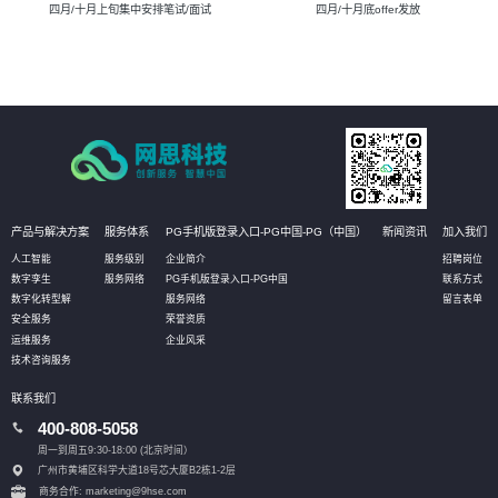
四月/十月上旬集中安排笔试/面试
四月/十月底offer发放
产品与解决方案
服务体系
PG手机版登录入口-PG中国-PG（中国）
新闻资讯
加入我们
人工智能
服务级别
企业简介
招聘岗位
数字孪生
服务网络
PG手机版登录入口-PG中国
联系方式
数字化转型解
服务网络
留言表单
安全服务
荣誉资质
运维服务
企业风采
技术咨询服务
联系我们
400-808-5058
周一到周五9:30-18:00 (北京时间）
广州市黄埔区科学大道18号芯大厦B2栋1-2层
商务合作: marketing@9hse.com