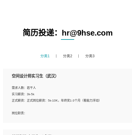
简历投递：hr@9hse.com
分类1
分类2
分类3
空间设计师实习生（武汉）
需求人数：若干人
实习薪资：3k-5k
正式薪资：正式岗位薪资：5k-10K，年终奖1-3个月（看能力浮动）
岗位职责：
1、 沟通客户需求，分析其实施的可行性，辅助项目经理完成展示策划、设计；
2、 把握设计时间节点，控制设计进度，完成展示设计任务；
3、配合平面设计师完成项目最终的整体汇报方案；参与项目例会，项目完工总结报