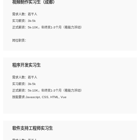
视频制作实习生（成都）
告，设计项目文件管理和资料库维护；
4、 创新设计表现形式，优化流程、提高设计工作效率；
需求人数：若干人
5、 设计内容包括但不限于：展厅/博物馆/展馆的规划与空间设计，人机界面设计，
实习薪资：3k-5k
标志及吉祥物设计，效果图后期处理等。
正式薪资：5k-10K，年终奖1-3个月（看能力浮动）
岗位要求：
岗位职责：
1、艺术设计类相关专业；
1、各类企业宣传片视频的剪辑和片头片尾包装；
2、热爱展览展示设计工作，熟悉行业动向，设计专业知识和产品专业知识；
2、广告片的后期剪辑与整体特效合成；
3、具有良好的人际沟通、准确判断客户需求并执行的能力、较强的团队合作能力和
3、特效及动画制作并了解后期合成软件。
服务意识。
程序开发实习生
岗位要求：
需求人数：若干人
1、热爱影视，责任心强，有强烈的兴趣和后期制作的主观能动性；
实习薪资：3k-5k
2、熟练使用After Effect、Photo Shop、熟练掌握视频剪辑和特效包装软件；
正式薪资：5k-10K，年终奖1-3个月（看能力浮动）
3、能对影片后期进行整体调色控制，具备一定审美感；
技能要求:Javascript, CSS, HTML, Vue
4、在剪辑上会思考，有一定编导思维；
5、踏实， 勤奋，愿意在工作中不断学习，提高自我；
工作职责：
6、能与同事友好相处。
1. 负责公司的前端项目的开发;
2. 负责公司已有项目的维护及迭代;
软件支持工程师实习生
工作要求: