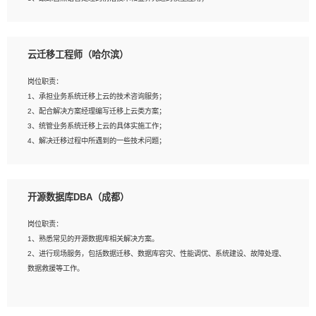
4、负责问答系统的搭建和知识图谱的建立；
云迁移工程师（哈尔滨）
岗位要求：
1、1年及以上自然语言处理方向研究或工作经验，统招本科及以上学历；
岗位职责：
2、熟悉tensorflow，keras，pytorch等常规深度学习框架，快速根据客户需求实现
1、承担业务系统迁移上云的技术咨询服务；
有效的模型；
2、配合解决方案经理编写迁移上云类方案；
3、熟悉掌握至少一种编程语言，如：Python，Java；
3、统管业务系统迁移上云的具体实施工作；
4、 熟悉NLP相关算法与实现；
4、解决迁移过程中所遇到的一些技术问题；
5、至少有一次及以上问答系统的项目实践，熟悉问答系统全流程开发者优先；
6、有较强的问题分析和处理能力，良好的团队合作意识；
7、 参与过相关竞赛或科研项目者优先。
岗位要求：
开源数据库DBA（成都）
1、专科及以上学历，三年以上工作经验，计算机等相关专业；
2、具备常见业务系统资源评估、部署优化和故障排查的能力；
岗位职责：
3、熟悉常见操作系统、存储、网络、 IO 等相关原理；
1、熟悉常见的开源数据库相关解决方案。
4、具有迁移工具实操经验，具备P2V、V2V迁移能力；
2、进行现场服务，包括数据迁移、数据库容灾、性能调优、系统建设、故障处理、
5、熟练华为、VMware虚拟化、云计算及云存储技术；
数据救援等工作。
6、熟悉主流数据库、应用服务器、中间件部署架构和运维方法；
7、具备资源池迁移、应用及数据迁移、异构数据迁移相关经验；
8、具有HCIE/H3CIE/VMware/阿里云等云计算方向认证者优先；
岗位要求：