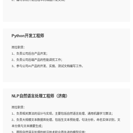
4、有较强的系统需求分析、文档编写能力、沟通能力；
5、具备与多团队合作的经验，良好团队协作精神；
岗位要求：
1、全日制本科及以上学历，计算机相关专业毕业，一年以上前端开发工作经验；
2、熟练掌握HTML、CSS、JavaScript等web相关技术；
Python开发工程师
3、熟悉react/vue/angular任何一种前端框架，熟悉react优先；
4、熟悉webpack配置和git操作；
岗位职责：
5、善于沟通，具有团队意识；
1、负责公司后台产品开发；
2、负责公司后端产品的性能调优工作；
3、参与公司AI产品的开发、实施、测试文档编写工作。
岗位要求:
1、计算机相关专业，本科及以上学历，2年以上后端开发经验，有过运营商项目经
NLP自然语言处理工程师（济南）
验的更佳；
2、熟练python编程语言，熟悉服务端开发流程，熟悉常见的算法和数据结构；
岗位职责：
3、熟悉数据库开发，熟悉Mysql、Oracle、MongoDb数据库应用开发其中一种；
1、负责相关算法的设计与实现，主要包括自然语言处理、通用机器学习算法；
4、熟悉Python Wed框架（Django/Flask...）代码能力优秀，熟悉编码规范和具备
2、负责大规模文本数据库处理，包括生文本预处理，句法分析，命名实体识别，文
良好的文档编写能力）；
本分类与文本摘要生成；
5、沟通表达能力强，具备团队协作能力。
3、跟踪自然语言处理的前沿技术和业界先进的模型应用；