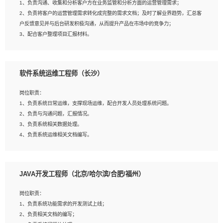
1、负责沟通、收集和分析客户方在业务监管和分析方面的运营管理需求；
4、熟悉OPENCV、HALCON等常用图像处理软件，熟练进行图像处理；
2、负责将客户的运营管理需求转化成完整的需求文档；及时了解业界趋势，汇总客
5、熟悉主流的分类算法、聚类算法和关联分析算法原理，能熟练使用神经网络算法
户反馈意见并与后台研发积极沟通，从而提升产品在市场中的竞争力；
的进行业务建模；
3、配合客户整理项目汇报材料。
6、对OCR领域有深入的研究，熟悉模型调参，压缩和整型化方法；
7、熟悉mysql、oracle、MongoDB、redis等其中一种数据库使用。
岗位要求：
软件系统运维工程师（长沙）
1、3年以上运营或解决方案的工作经验。
2、具备良好的逻辑能力、沟通能力和文字处理能力，能够从海量数据中发现关键特
岗位职责：
征，可独立提出完整的优化方案,并推动方案执行达成结果；熟练使用PPT、
1、负责系统日常运维，支撑现场运维，配合开发人员处理系统问题。
WORD、EXCEL等办公软件；
2、负责与沟通问题，汇报情况。
3、深入理解公司各项AI产品和技术信息；具有较强的文档编写能力，能独立撰写
3、负责系统相关数据处理。
PPT、方案建议书等，面试时需携带个人制作的专业PPT文件进行展示。
4、负责系统运维相关文档编写。
5、负责现场对接客户，沟通事项。
JAVA开发工程师（北京/哈尔滨/合肥/福州）
岗位要求：
1、计算机相关专业本科以上学历，1年以上软件系统运维经验。
岗位职责：
2、精通linux命令。
1、负责系统功能需求的开发测试上线；
3、熟悉oracle、mysql 数据库。
2、负责相关文档的编写；
4、善于沟通，具有良好的团队合作精神和协作能力。