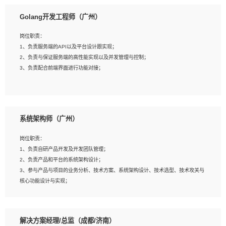
1、本科以上相关专业毕业，拥有三年以上相关数据工作经验经验。
Golang开发工程师（广州）
2、熟悉PostgreSQL、redis、MongoDB、ElasticSearch等开源数据库运维管理，
拥有开发经验优先。
岗位职责：
3、熟悉Oracle、MySQL、SQLServer中一种或多种优先。
1、负责服务端的API以及平台设计跟实现；
4、熟悉Hadoop、HBASE、Spark等大数据平台优先。
2、负责与保证服务端的高性能实现以及并发管理与控制；
5、熟悉linux或任意一种unix操作系统，如有较强操作系统侧工作经验者优先。
3、负责配合前端界面进行功能对接；
6、具备丰富的项目实施经验，较强的自我学习能力。
7、责任心强，为人友好，沟通能力强，具有良好的团队意识。
岗位要求：
1、本科及以上学历，计算机相关专业；
系统架构师（广州）
2、1年以上Golang开发工作经验，能独立完成相应项目开发；
3、基础扎实、熟悉数据结构与算法，熟悉多线程、多进程、IO复用等并发编程思维
岗位职责：
与实现，熟悉常用开源框架及设计模式；
1、负责自研产品开发及开发团队管理；
4、熟悉Golang、连接池、消息队列等组件使用、熟悉后端开发、测试、调试流程
2、负责产品和平台的系统架构设计；
跟工具使用；
3、参与产品与项目的业务分析、技术方案、系统架构设计、技术选型、技术攻关与
5、对技术有激情，喜欢钻研，能快速接受和掌握新技术，学习能力和工作责任心
核心功能设计与实现；
强，良好的沟通表达能力和团队协作能力。
4、根据业务及技术发展，做前瞻性的技术分析、研究及应用；
5、根据业务架构设计与业务需求，上接业务设计下接系统设计，编写系统概要设
计，指导技术骨干进行系统详细设计。
解决方案经理/总监（成都/济南）