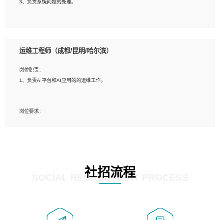
3、负责系统问题的处理。
5、必须有实际的生产环境系统维护经验。
6、有中国移动安全态势系统相关项目经验优先考虑。
岗位要求：
1、精通java编程，熟悉vue和jsp编程；
运维工程师（成都/昆明/哈尔滨）
2、熟悉linux命令；
3、熟练使用springmvc、springcloud、webservice等框架进行开发；
岗位职责：
4、熟练使用oracle、mysql进行开发；
1、负责AI平台和AI应用的的运维工作。
5、熟悉流程开发如使用activiti；
6、计算机相关专业本科以上学历，3年以上开发工作经验。
岗位要求：
1、计算机相关专业，大专以上学历，2年以上开发运维工作经验；
2、必须具备的能力：有丰富的运维开发和K8S运维经验；熟悉K8S、Git、docker
等相关工具使用；熟练掌握Linux环境下的Shell语言 ；工作责任感强、具有良好的
沟通能力、服务意识；
3、掌握Linux环境下的Python编程语言；
社招流程
4、掌握DevOps思想、方法和流程。Jenkins工具使用；
SOCIAL RECRUITMENT PROCESS
5、掌握常见中间件配置与优化，如mysql、nginx等；
6、掌握服务器的维护，熟悉linux系统的常用操作；
7、掌握和第三方系统API接口的维护操作，和安全漏洞扫描的修复工作。