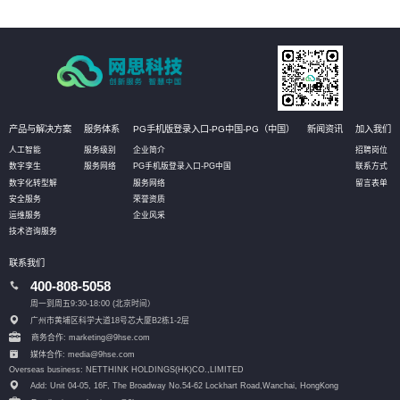
产品与解决方案
服务体系
PG手机版登录入口-PG中国-PG（中国）
新闻资讯
加入我们
人工智能
服务级别
企业简介
招聘岗位
数字孪生
服务网络
PG手机版登录入口-PG中国
联系方式
数字化转型解
服务网络
留言表单
安全服务
荣誉资质
运维服务
企业风采
技术咨询服务
联系我们
400-808-5058
周一到周五9:30-18:00 (北京时间）
广州市黄埔区科学大道18号芯大厦B2栋1-2层
商务合作: marketing@9hse.com
媒体合作: media@9hse.com
Overseas business: NETTHINK HOLDINGS(HK)CO.,LIMITED
Add: Unit 04-05, 16F, The Broadway No.54-62 Lockhart Road,
Wanchai, HongKong