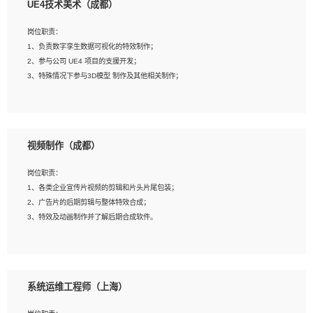
UE4技术美术（成都）
2、熟练掌握 Unity3D 程序开发，精通 C# 语言开发；
3、具有大量插件的使用调试经历，开发测试过 UWP 端程序者优先；
岗位职责：
4、有良好的沟通能力和团队合作意识；
1、负责数字孪生数据可视化的特效制作；
5、开发过 HoloLens 程序者优先。
2、参与公司 UE4 项目的支援开发；
3、特殊情况下参与3D模型 制作及其他相关制作；
岗位要求：
1、全日制本科以上学历，美术、动画相关专业毕业，具有相关效果制作经验2年以
视频制作（成都）
上；
2、熟练掌握 Particle 或 Niagara 制作特效模块；
岗位职责：
3、想象力丰富, 有一定的艺术审美深度；
1、各类企业宣传片视频的剪辑和片头片尾包装；
4、有良好的场景特效搭建功底；
2、广告片的后期剪辑与整体特效合成；
5、熟悉 3Ds Max 或者 Maya；
3、特效及动画制作并了解后期合成软件。
6、有良好的沟通能力和团队合作意识；
7、参与过建筑结构表现相关项目者优先
岗位要求：
1、热爱影视，责任心强，有强烈的兴趣和后期制作的主观能动性；
系统运维工程师（上海）
2、熟练使用After Effect、Photo Shop、熟练掌握视频剪辑和特效包装软件；
3、能对影片后期进行整体调色控制，具备一定审美感；