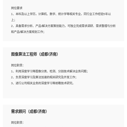
岗位要求
岗位要求：
1、本科及以上学历，计算机、数学、统计学等相关专业，同行业工作经验5年以
1、全日制统招本科及以上学历，计算机相关专业毕业，5年以上开发工作经验；
上；
2、具有扎实的java编程功底和良好的编码习惯，有分布式、多线程及高并发系统开
2、具备需求分析、产品/解决方案策划能力，可独立完成需求调研、需求整理与分析
发经验和性能调优经验尤佳；熟悉JVM调优；掌握基础中间件、基础架构方案和云
和产品/解决方案规划工作；
平台、云产品功能特性，熟练使用相关平台的功能和了解其背后实现机制；
3、逻辑缜密，对用户产品/解决方案体验敏感，对数据敏感，有产品/解决方案意
3、精通主流开发框架经验，精通一门主流开发语言；熟悉主流开源框架源码；
识，有主见，以数据为驱动，以结果为导向；
4、具有一定的大中型项目参与经验，有中间件、基础组件和框架的研发经验，具备
4、具有丰富的AI产品/解决方案解决方案经验，能够针对客户的需求，快速响应输出
研发管理流程建设经验；
图像算法工程师（成都/济南）
相关的解决方案，包括视频分析、图像识别、NLP、OCR、机器学习等；
5、熟悉Spring、Mybatis等开源框架和常用apache组件,熟悉Web服务端开发的各
5、具备AI技术背景，掌握TensorFlow、PyTorch、Spark MLlib、SK-Learn等常见
种常用框架和技术Springboot、Shiro、springcloud等；熟悉Linux常用命令和了解
岗位职责：
AI算法框架，对人脸识别、目标检测、图像识别、OCR、NLP等AI算法有深刻理
常用脚本语言，较丰富的线上系统运维经验，复杂问题排查思路清晰。
1、利用深度学习等图像分类、检测、分割技术解决业务问题；
解。具有AI平台级产品/解决方案从业经验者优先。具有大数据技术背景者优先；
2、负责深度学习及算法加速的相关研究及开发工作；
6、具备良好的客户意识与沟通能力，善于学习思考、创新与团队协作，认真负责、
3、进行公司相关业务的深度学习等前瞻技术研究。
执行力与抗压力强。
岗位要求：
1、统招本科以上学历，图形图像、计算机或数学相关专业；
需求顾问（成都/济南）
2、2年以上图像处理开发经验，熟悉python和spark开发；
3、熟练使用TensorFlow、Theano、Keras 及 Caffe 任意一种主流深度学习框架搭
岗位职责：
建深度学习系统环境；