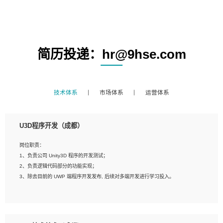
简历投递：hr@9hse.com
技术体系
市场体系
运营体系
U3D程序开发（成都）
岗位职责：
1、负责公司 Unity3D 程序的开发测试；
2、负责逻辑代码部分的功能实现；
3、除去目前的 UWP 端程序开发发布, 后续对多端开发进行学习投入。
岗位要求：
1、全日制本科相关专业，具有相关开发经验?年以上；