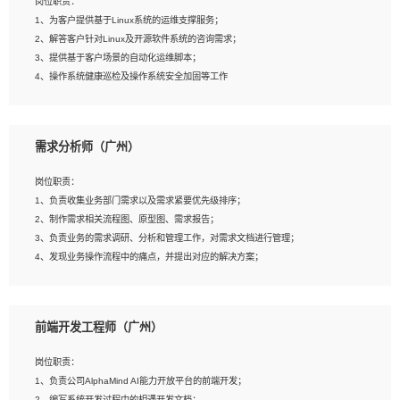
岗位职责：
4、在剪辑上会思考，有一定编导思维；
1、为客户提供基于Linux系统的运维支撑服务；
5、踏实， 勤奋，愿意在工作中不断学习，提高自我；
2、解答客户针对Linux及开源软件系统的咨询需求；
6、能与同事友好相处。
3、提供基于客户场景的自动化运维脚本；
4、操作系统健康巡检及操作系统安全加固等工作
岗位要求：
需求分析师（广州）
1、全日制本科计算机相关专业毕业，3年以上相关工作经验；
2、精通linux操作系统的运行维护，具有故障处理的能力
岗位职责：
3、熟练使用脚本语言，shell/python任一种，熟练使用Ansible
1、负责收集业务部门需求以及需求紧要优先级排序；
4、熟悉linux常见服务、中间件的基本原理、部署以及故障处理，如：Mysql、
2、制作需求相关流程图、原型图、需求报告；
Apache、Nginx、Zabbix、Kafka等
3、负责业务的需求调研、分析和管理工作，对需求文档进行管理；
5、熟悉主流虚拟化技术，如：VMware、KVM
4、发现业务操作流程中的痛点，并提出对应的解决方案；
6、具备网络方面的基础知识，熟悉常见的网络协议，如TCP/IP，转发原理，路由优
5、完成其他上级领导交予的任务和工作。
先级等
7、了解容器技术，熟悉docker或podman
8、有良好的文档编写能力和沟通能力，有RHCE证书优先
前端开发工程师（广州）
岗位要求：
1、本科以上学历，一年以上需求分析相关经验者优先；
岗位职责：
2、熟悉产品及需求规划工具，如:Axure、Xmind、MS Project等；
1、负责公司AlphaMind AI能力开放平台的前端开发；
3、具备良好的交流协调能力，有较强的责任感、工作积极主动；
2、编写系统开发过程中的相遇开发文档；