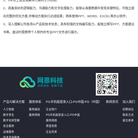
1、3年以上运营或解决方案的工作经验。
2、具备良好的逻辑能力、沟通能力和文字处理能力，能够从海量数据中发现关键特征，可独立提
出完整的优化方案,并推动方案执行达成结果；熟练使用PPT、WORD、EXCEL等办公软件；
3、深入理解公司各项AI产品和技术信息；具有较强的文档编写能力，能独立撰写PPT、方案建议
书等，面试时需携带个人制作的专业PPT文件进行展示。
产品与解决方案
服务体系
PG手机版登录入口-PG中国-PG（中国）
新闻资讯
加入我们
人工智能
服务级别
企业简介
招聘岗位
数字孪生
服务网络
PG手机版登录入口-PG中国
联系方式
数字化转型解
服务网络
留言表单
安全服务
荣誉资质
运维服务
企业风采
技术咨询服务