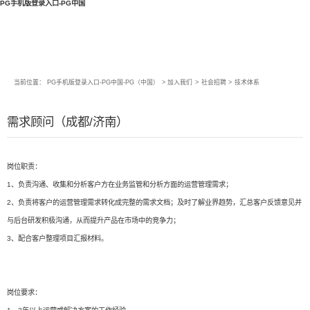
PG手机版登录入口-PG中国
当前位置：
PG手机版登录入口-PG中国-PG（中国）
>
加入我们
>
社会招聘
>
技术体系
需求顾问（成都/济南）
岗位职责：
1、负责沟通、收集和分析客户方在业务监管和分析方面的运营管理需求；
2、负责将客户的运营管理需求转化成完整的需求文档；及时了解业界趋势，汇总客户反馈意见并
与后台研发积极沟通，从而提升产品在市场中的竞争力；
3、配合客户整理项目汇报材料。
岗位要求：