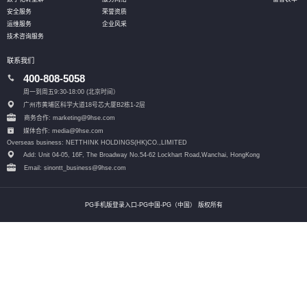
安全服务
荣誉资质
运维服务
企业风采
技术咨询服务
联系我们
400-808-5058
周一到周五9:30-18:00 (北京时间）
广州市黄埔区科学大道18号芯大厦B2栋1-2层
商务合作: marketing@9hse.com
媒体合作: media@9hse.com
Overseas business: NETTHINK HOLDINGS(HK)CO.,LIMITED
Add: Unit 04-05, 16F, The Broadway No.54-62 Lockhart Road,
Wanchai, HongKong
Email: sinontt_business@9hse.com
PG手机版登录入口-PG中国-PG（中国） 版权所有