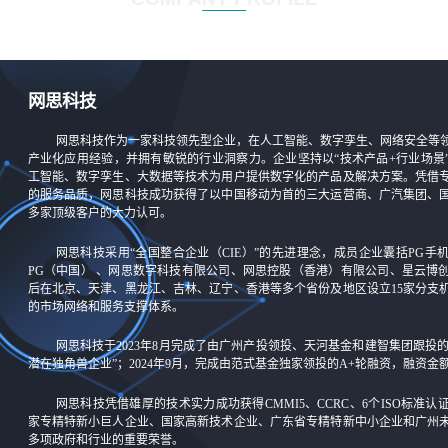
网思科技
网思科技作为一家科技领先型企业，在人工智能、数字孪生、网络安全等
产业化应用经验，并拥有敏锐的行业洞察力。企业坚持以“技术产品+行业场景
工智能、数字孪生、大数据等技术为用户提供数字化的产品及解决方案。凭借
的服务品质，网思科技成功获得了以中国移动为首的三大运营商、广汽集团、
多家顶级客户的大力认可。
网思科技采用“全国整合企业（CIE）”的先进理念，成员企业囊括PG手机
PG（中国） 、网思数字科技有限公司、网思控股（香港）有限公司、星云博
后在北京、天津、黑龙江、吉林、辽宁、香港等多个省份及地区设立15家分支
的市场网络和服务支撑体系。
网思科技于2023年8月完成了由广州产投领投、天河基金和建智集团跟投
潜在独角兽企业”；2024年9月，完成由范式基金独家领投的A+轮融资，融资
网思科技凭借雄厚的技术实力成功获得CMMI5、CCRC、6个ISO标准
家专精特新小巨人企业、国家高新技术企业、广东省专精特新中小企业和广州
多项政府和行业的重要荣誉。