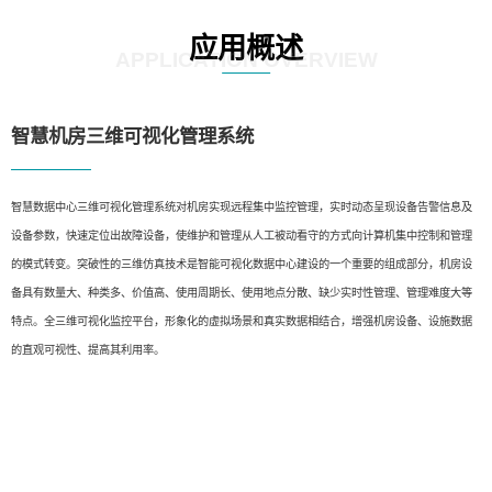
应用概述
APPLICATION OVERVIEW
智慧机房三维可视化管理系统
智慧数据中心三维可视化管理系统对机房实现远程集中监控管理，实时动态呈现设备告警信息及
设备参数，快速定位出故障设备，使维护和管理从人工被动看守的方式向计算机集中控制和管理
的模式转变。突破性的三维仿真技术是智能可视化数据中心建设的一个重要的组成部分，机房设
备具有数量大、种类多、价值高、使用周期长、使用地点分散、缺少实时性管理、管理难度大等
特点。全三维可视化监控平台，形象化的虚拟场景和真实数据相结合，增强机房设备、设施数据
的直观可视性、提高其利用率。