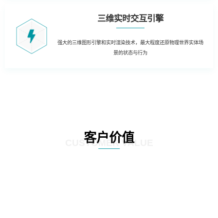
三维实时交互引擎
强大的三维图形引擎和实时渲染技术，最大程度还原物理世界实体场
景的状态与行为
客户价值
CUSTOMER VALUE
01
三维虚拟可视化平台：在现有资源管理系统数据库的基础上，以三维虚拟现实
的形式展现数据中心的运行情况。实现可视化管理和服务器设备物理位置的精
确定位。三维虚拟现实方式对机房楼层、设备区、设备安装部署情况及动力环