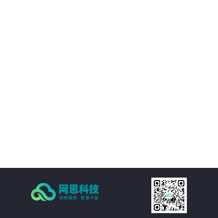
境等附属设施的直观展示，实时展现监控和报警数据。可实现360度视角调整。
02
IT资产可视化管理：在三维环境中通过鼠标点击实现楼层、机房、机房子区域、
机柜、设备的分级直接浏览。实现机房可用性动态统计，包括空间可用性、用
电量分布、温湿度分布情况和机房承重分布情况统计。当上架设备物理位置发
生变化时，设备位置根据数据库变化自动变更。用户也可通过维护工具自行调
03
整。
机房环境监控可视化管理：在三维环境中以虚拟现实的方式来展示传统环境监
控系统，给管理员一个更加贴近现实场景的操作环境，进一步提升了操作体
验。极大的提高的机房监控管理的人性化、真实化。
04
配线可视化管理：配线可视化管理功能模块以三维可视化形式直观呈现链路连
接，实现对设备端口和连接线缆（基础布线和跳线）的管理，可以有效提升数
据中心配线的管理水平。
05
统计可视化管理：可视化管理系统可以树形数据呈现和三维场景展现两种方式
同时表现机房和机柜整体使用情况，对于已用空间和可用空间进行精确统计和
展现。