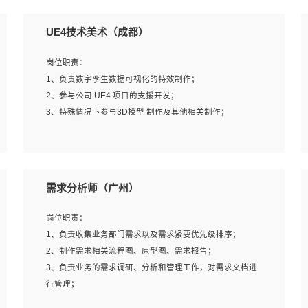
UE4技术美术（成都）
岗位职责：
1、负责数字孪生数据可视化的特效制作；
2、参与公司 UE4 项目的支援开发；
3、特殊情况下参与3D模型 制作及其他相关制作；
岗位要求：
1、全日制本科以上学历，美术、动画相关专业毕业，具有
需求分析师（广州）
相关效果制作经验2年以上；
2、熟练掌握 Particle 或 Niagara 制作特效模块；
岗位职责：
3、想象力丰富, 有一定的艺术审美深度；
1、负责收集业务部门需求以及需求紧要优先级排序；
4、有良好的场景特效搭建功底；
2、制作需求相关流程图、原型图、需求报告；
5、熟悉 3Ds Max 或者 Maya；
3、负责业务的需求调研、分析和管理工作，对需求文档进
6、有良好的沟通能力和团队合作意识；
行管理；
7、参与过建筑结构表现相关项目者优先
4、发现业务操作流程中的痛点，并提出对应的解决方案；