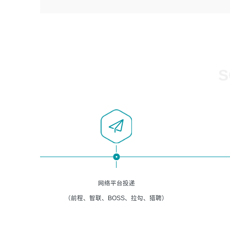
4、负责系统运维相关文档编写。
者优先；
5、负责现场对接客户，沟通事项。
6、具备良好的客户意识与沟通能力，善于学习思考、创新
与团队协作，认真负责、执行力与抗压力强。
岗位要求：
1、计算机相关专业本科以上学历，1年以上软件系统运维经
S
验。
2、精通linux命令。
3、熟悉oracle、mysql 数据库。
4、善于沟通，具有良好的团队合作精神和协作能力。
5、必须有实际的生产环境系统维护经验。
6、有中国移动安全态势系统相关项目经验优先考虑。
网络平台投递
（前程、智联、BOSS、拉勾、猎聘）