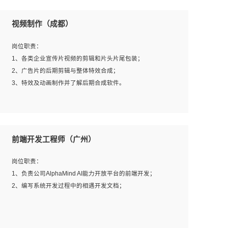
视频制作（成都）
岗位职责：
1、各类企业宣传片视频的剪辑和片头片尾包装；
2、广告片的后期剪辑与整体特效合成；
3、特效及动画制作并了解后期合成软件。
岗位要求：
1、热爱影视，责任心强，有强烈的兴趣和后期制作的主观
前端开发工程师（广州）
能动性；
2、熟练使用After Effect、Photo Shop、熟练掌握视频剪辑
岗位职责：
和特效包装软件；
1、负责公司AlphaMind AI能力开放平台的前端开发；
3、能对影片后期进行整体调色控制，具备一定审美感；
2、编写系统开发过程中的相遇开发文档；
4、在剪辑上会思考，有一定编导思维；
5、踏实， 勤奋，愿意在工作中不断学习，提高自我；
6、能与同事友好相处。
岗位要求：