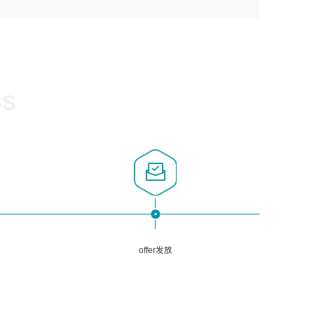
1、计算机相关专业，大专以上学历，2年以上开发运维工作
5、熟悉Spring、Mybatis等开源框架和常用apache组件,熟
3、深入理解公司各项AI产品和技术信息；具有较强的文档
经验；
悉Web服务端开发的各种常用框架和技术Springboot、
编写能力，能独立撰写PPT、方案建议书等，面试时需携带
2、必须具备的能力：有丰富的运维开发和K8S运维经验；
Shiro、springcloud等；熟悉Linux常用命令和了解常用脚
个人制作的专业PPT文件进行展示。
熟悉K8S、Git、docker等相关工具使用；熟练掌握Linux环
本语言，较丰富的线上系统运维经验，复杂问题排查思路清
境下的Shell语言 ；工作责任感强、具有良好的沟通能力、
晰。
服务意识；
SS
3、掌握Linux环境下的Python编程语言；
4、掌握DevOps思想、方法和流程。Jenkins工具使用；
5、掌握常见中间件配置与优化，如mysql、nginx等；
6、掌握服务器的维护，熟悉linux系统的常用操作；
7、掌握和第三方系统API接口的维护操作，和安全漏洞扫描
的修复工作。
offer发放