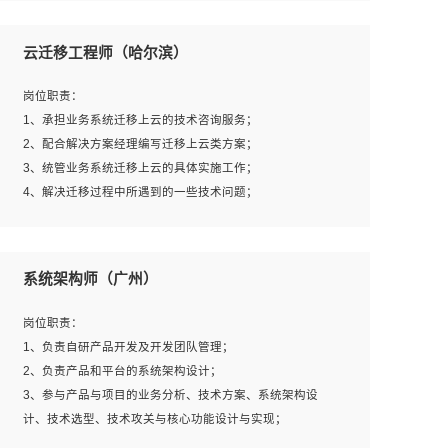
1、全日制本科及以上学历，计算机相关专业毕业，一年以
上前端开发工作经验；
云迁移工程师（哈尔滨）
2、熟练掌握HTML、CSS、JavaScript等web相关技术；
3、熟悉react/vue/angular任何一种前端框架，熟悉react优
岗位职责：
先；
1、承担业务系统迁移上云的技术咨询服务；
4、熟悉webpack配置和git操作；
2、配合解决方案经理编写迁移上云类方案；
5、善于沟通，具有团队意识；
3、统管业务系统迁移上云的具体实施工作；
4、解决迁移过程中所遇到的一些技术问题；
岗位要求：
系统架构师（广州）
1、专科及以上学历，三年以上工作经验，计算机等相关专
业；
岗位职责：
2、具备常见业务系统资源评估、部署优化和故障排查的能
1、负责自研产品开发及开发团队管理；
力；
2、负责产品和平台的系统架构设计；
3、熟悉常见操作系统、存储、网络、 IO 等相关原理；
3、参与产品与项目的业务分析、技术方案、系统架构设
4、具有迁移工具实操经验，具备P2V、V2V迁移能力；
计、技术选型、技术攻关与核心功能设计与实现；
5、熟练华为、VMware虚拟化、云计算及云存储技术；
4、根据业务及技术发展，做前瞻性的技术分析、研究及应