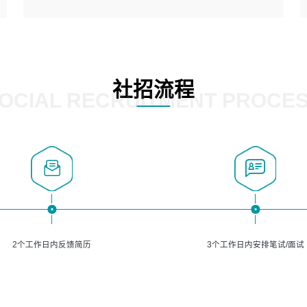
5、熟悉主流的分类算法、聚类算法和关联分析算法原理，
能熟练使用神经网络算法的进行业务建模；
岗位要求：
6、对OCR领域有深入的研究，熟悉模型调参，压缩和整型
1、精通java编程，熟悉vue和jsp编程；
化方法；
2、熟悉linux命令；
7、熟悉mysql、oracle、MongoDB、redis等其中一种数据
3、熟练使用springmvc、springcloud、webservice等框架
社招流程
库使用。
进行开发；
OCIAL RECRUITMENT PROCE
4、熟练使用oracle、mysql进行开发；
5、熟悉流程开发如使用activiti；
6、计算机相关专业本科以上学历，3年以上开发工作经验。
2个工作日内反馈简历
3个工作日内安排笔试/面试