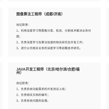
4、 熟悉NLP相关算法与实现；
岗位要求：
5、至少有一次及以上问答系统的项目实践，熟悉问答系统
1、本科及以上学历，计算机相关专业；
图像算法工程师（成都/济南）
全流程开发者优先；
2、1年以上Golang开发工作经验，能独立完成相应项目开
6、有较强的问题分析和处理能力，良好的团队合作意识；
发；
岗位职责：
7、 参与过相关竞赛或科研项目者优先。
3、基础扎实、熟悉数据结构与算法，熟悉多线程、多进
1、利用深度学习等图像分类、检测、分割技术解决业务问
程、IO复用等并发编程思维与实现，熟悉常用开源框架及设
题；
计模式；
2、负责深度学习及算法加速的相关研究及开发工作；
4、熟悉Golang、连接池、消息队列等组件使用、熟悉后端
3、进行公司相关业务的深度学习等前瞻技术研究。
开发、测试、调试流程跟工具使用；
5、对技术有激情，喜欢钻研，能快速接受和掌握新技术，
学习能力和工作责任心强，良好的沟通表达能力和团队协作
岗位要求：
JAVA开发工程师（北京/哈尔滨/合肥/福
能力。
1、统招本科以上学历，图形图像、计算机或数学相关专
州）
业；
2、2年以上图像处理开发经验，熟悉python和spark开发；
岗位职责：
3、熟练使用TensorFlow、Theano、Keras 及 Caffe 任意一
1、负责系统功能需求的开发测试上线；
种主流深度学习框架搭建深度学习系统环境；
2、负责相关文档的编写；
4、熟悉OPENCV、HALCON等常用图像处理软件，熟练进
3、负责系统问题的处理。
行图像处理；