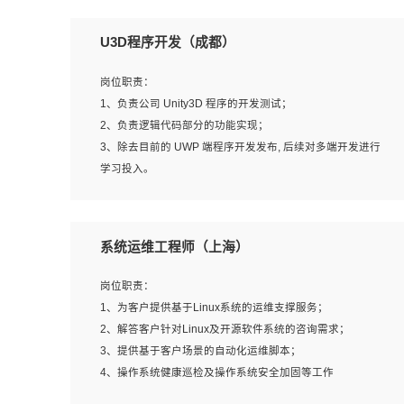
U3D程序开发（成都）
岗位职责：
1、负责公司 Unity3D 程序的开发测试；
2、负责逻辑代码部分的功能实现；
3、除去目前的 UWP 端程序开发发布, 后续对多端开发进行
学习投入。
岗位要求：
系统运维工程师（上海）
1、全日制本科相关专业，具有相关开发经验?年以上；
2、熟练掌握 Unity3D 程序开发，精通 C# 语言开发；
岗位职责：
3、具有大量插件的使用调试经历，开发测试过 UWP 端程
1、为客户提供基于Linux系统的运维支撑服务；
序者优先；
2、解答客户针对Linux及开源软件系统的咨询需求；
4、有良好的沟通能力和团队合作意识；
3、提供基于客户场景的自动化运维脚本；
5、开发过 HoloLens 程序者优先。
4、操作系统健康巡检及操作系统安全加固等工作