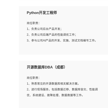
岗位要求：
Python开发工程师
1、全日制本科计算机相关专业毕业，3年以上相关工作经
验；
岗位职责：
2、精通linux操作系统的运行维护，具有故障处理的能力
1、负责公司后台产品开发；
3、熟练使用脚本语言，shell/python任一种，熟练使用
2、负责公司后端产品的性能调优工作；
Ansible
3、参与公司AI产品的开发、实施、测试文档编写工作。
4、熟悉linux常见服务、中间件的基本原理、部署以及故障
处理，如：Mysql、Apache、Nginx、Zabbix、Kafka等
5、熟悉主流虚拟化技术，如：VMware、KVM
岗位要求:
6、具备网络方面的基础知识，熟悉常见的网络协议，如
1、计算机相关专业，本科及以上学历，2年以上后端开发经
开源数据库DBA（成都）
TCP/IP，转发原理，路由优先级等
验，有过运营商项目经验的更佳；
7、了解容器技术，熟悉docker或podman
2、熟练python编程语言，熟悉服务端开发流程，熟悉常见
岗位职责：
8、有良好的文档编写能力和沟通能力，有RHCE证书优先
的算法和数据结构；
1、熟悉常见的开源数据库相关解决方案。
3、熟悉数据库开发，熟悉Mysql、Oracle、MongoDb数据
2、进行现场服务，包括数据迁移、数据库容灾、性能调
库应用开发其中一种；
优、系统建设、故障处理、数据救援等工作。
4、熟悉Python Wed框架（Django/Flask...）代码能力优
秀，熟悉编码规范和具备良好的文档编写能力）；