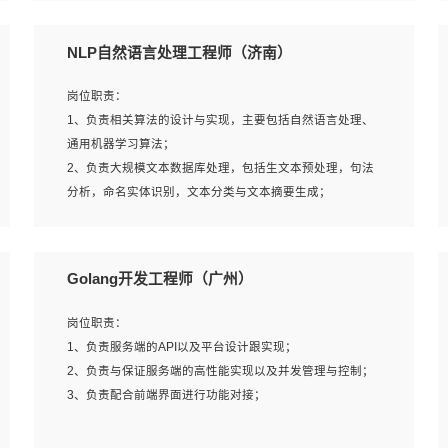
5、完成其他上级领导交予的任务和工作。
NLP自然语言处理工程师（济南）
岗位要求：
岗位职责：
1、本科以上学历，一年以上需求分析相关经验者优先；
1、负责相关算法的设计与实现，主要包括自然语言处理、
2、熟悉产品及需求规划工具，如:Axure、Xmind、MS
通用机器学习算法；
Project等；
2、负责大规模文本数据库处理，包括生文本预处理，句法
3、具备良好的交流协调能力，有较强的责任感、工作积极
分析，命名实体识别，文本分类与文本摘要生成；
主动；
3、跟踪自然语言处理的前沿技术和业界先进的模型应用；
4、有较强的系统需求分析、文档编写能力、沟通能力；
4、负责问答系统的搭建和知识图谱的建立；
5、具备与多团队合作的经验，良好团队协作精神；
Golang开发工程师（广州）
岗位要求：
岗位职责：
1、1年及以上自然语言处理方向研究或工作经验，统招本科
1、负责服务端的API以及平台设计跟实现；
及以上学历；
2、负责与保证服务端的高性能实现以及并发管理与控制；
2、熟悉tensorflow，keras，pytorch等常规深度学习框架，
3、负责配合前端界面进行功能对接；
快速根据客户需求实现有效的模型；
3、熟悉掌握至少一种编程语言，如：Python，Java；