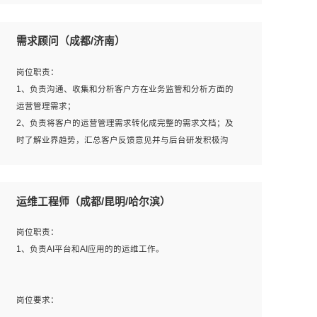
6、熟悉主流数据库、应用服务器、中间件部署架构和运维
用；
方法；
5、根据业务架构设计与业务需求，上接业务设计下接系统
需求顾问（成都/济南）
7、具备资源池迁移、应用及数据迁移、异构数据迁移相关
设计，编写系统概要设计，指导技术骨干进行系统详细设
经验；
计。
岗位职责：
8、具有HCIE/H3CIE/VMware/阿里云等云计算方向认证者
1、负责沟通、收集和分析客户方在业务监管和分析方面的
优先；
运营管理需求；
岗位要求：
2、负责将客户的运营管理需求转化成完整的需求文档；及
1、全日制统招本科及以上学历，计算机相关专业毕业，5年
时了解业界趋势，汇总客户反馈意见并与后台研发积极沟
以上开发工作经验；
通，从而提升产品在市场中的竞争力；
2、具有扎实的java编程功底和良好的编码习惯，有分布
3、配合客户整理项目汇报材料。
式、多线程及高并发系统开发经验和性能调优经验尤佳；熟
运维工程师（成都/昆明/哈尔滨）
悉JVM调优；掌握基础中间件、基础架构方案和云平台、云
产品功能特性，熟练使用相关平台的功能和了解其背后实现
岗位要求：
岗位职责：
机制；
1、3年以上运营或解决方案的工作经验。
1、负责AI平台和AI应用的的运维工作。
3、精通主流开发框架经验，精通一门主流开发语言；熟悉
2、具备良好的逻辑能力、沟通能力和文字处理能力，能够
主流开源框架源码；
从海量数据中发现关键特征，可独立提出完整的优化方案,
4、具有一定的大中型项目参与经验，有中间件、基础组件
并推动方案执行达成结果；熟练使用PPT、WORD、
岗位要求：
和框架的研发经验，具备研发管理流程建设经验；
EXCEL等办公软件；