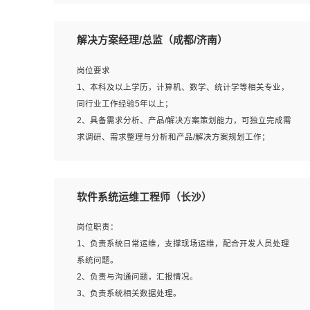
5、沟通表达能力强，具备团队协作能力。
岗位要求：
1、本科以上相关专业毕业，拥有三年以上相关数据工作经
解决方案经理/总监（成都/济南）
验经验。
2、熟悉PostgreSQL、redis、MongoDB、ElasticSearch等
岗位要求
开源数据库运维管理，拥有开发经验优先。
1、本科及以上学历，计算机、数学、统计学等相关专业，
3、熟悉Oracle、MySQL、SQLServer中一种或多种优先。
同行业工作经验5年以上；
4、熟悉Hadoop、HBASE、Spark等大数据平台优先。
2、具备需求分析、产品/解决方案策划能力，可独立完成需
5、熟悉linux或任意一种unix操作系统，如有较强操作系统
求调研、需求整理与分析和产品/解决方案规划工作；
侧工作经验者优先。
3、逻辑缜密，对用户产品/解决方案体验敏感，对数据敏
6、具备丰富的项目实施经验，较强的自我学习能力。
感，有产品/解决方案意识，有主见，以数据为驱动，以结
7、责任心强，为人友好，沟通能力强，具有良好的团队意
果为导向；
软件系统运维工程师（长沙）
识。
4、具有丰富的AI产品/解决方案解决方案经验，能够针对客
户的需求，快速响应输出相关的解决方案，包括视频分析、
岗位职责：
图像识别、NLP、OCR、机器学习等；
1、负责系统日常运维，支撑现场运维，配合开发人员处理
5、具备AI技术背景，掌握TensorFlow、PyTorch、Spark
系统问题。
MLlib、SK-Learn等常见AI算法框架，对人脸识别、目标检
2、负责与沟通问题，汇报情况。
测、图像识别、OCR、NLP等AI算法有深刻理解。具有AI平
3、负责系统相关数据处理。
台级产品/解决方案从业经验者优先。具有大数据技术背景