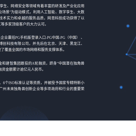
孪生、网络安全等领域有着丰富的研发及产业化应用
业场景”为驱动模式，利用人工智能、数字孪生、大数
技术实力和卓越的服务品质，网思科技成功获得了以
工等多家顶级客户的大力认可。
企业囊括PG手机版登录入口-PG中国-PG（中国） 、
博创科技有限公司，并先后在北京、天津、黑龙江、
建了覆盖全国的市场网络和服务支撑体系。
基金和建智集团跟投的A轮融资，跻身“中国潜在独角兽
，融资金额累计逾亿元人民币。
C、6个ISO标准认证等资质，并被授予国家专精特新小
广州未来独角兽创新企业等多项政府和行业的重要荣